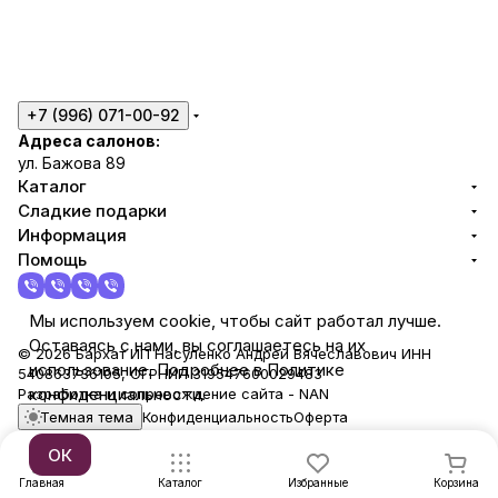
+7 (996) 071-00-92
Адреса салонов:
ул. Бажова 89
Каталог
Сладкие подарки
Информация
Помощь
Мы используем cookie, чтобы сайт работал лучше.
Оставаясь с нами, вы соглашаетесь на их
© 2026 Бархат ИП Насуленко Андрей Вячеславович ИНН
использование. Подробнее в Политике
540863736105, ОГРНИП 319547600029483
конфиденциальности.
Разработка и сопровождение сайта -
NAN
Темная тема
Конфиденциальность
Оферта
ОК
Главная
Каталог
Избранные
Корзина