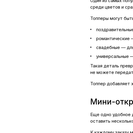
Один из самых поп
среди цветов и сра
Топперы могут быть
поздравительны
романтические 
свадебные — дл
универсальные —
Такая деталь превр
не можете передат
Топпер добавляет х
Мини-откр
Еще одно удобное 
оставить несколько
К каждому заказу м