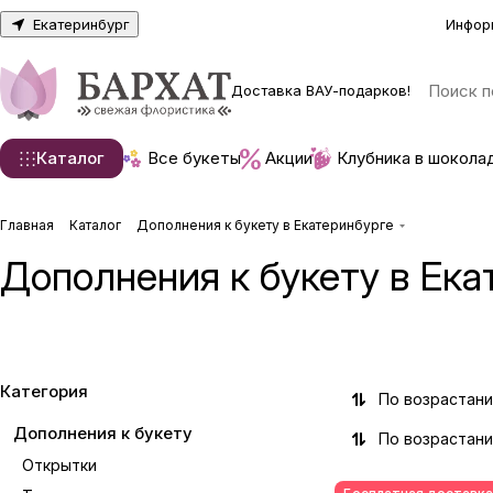
Екатеринбург
Инфор
Доставка ВАУ-подарков!
Каталог
Все букеты
Акции
Клубника в шокола
Главная
Каталог
Дополнения к букету в Екатеринбурге
Дополнения к букету в Ека
Открытки
Топперы
33 товара
18 товаров
Категория
По возрастан
Дополнения к букету
По возрастан
Открытки