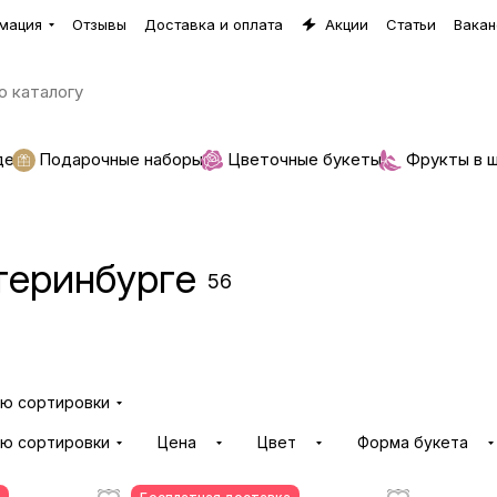
мация
Отзывы
Доставка и оплата
Акции
Статьи
Вакан
де
Подарочные наборы
Цветочные букеты
Фрукты в 
теринбурге
56
Конфеты
4 товара
ию сортировки
ию сортировки
Цена
Цвет
Форма букета