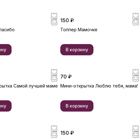
150 ₽
пасибо
Топпер Мамочке
ину
В корзину
70 ₽
рытка Самой лучшей маме
Мини-открытка Люблю тебя, мама!
ину
В корзину
150 ₽