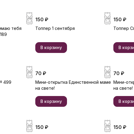
150 ₽
150 ₽
имаю тебя
Топпер 1 сентября
Топпер С
1189
В корзину
В корз
70 ₽
70 ₽
№ 499
Мини-открытка Единственной маме
Мини-отк
на свете!
на свете!
В корзину
В корз
150 ₽
150 ₽