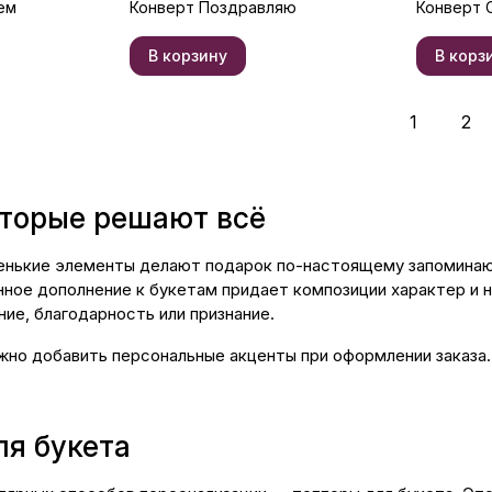
ем
Конверт Поздравляю
Конверт 
В корзину
В корз
1
2
оторые решают всё
енькие элементы делают подарок по-настоящему запоминаю
нное дополнение к букетам придает композиции характер и 
ие, благодарность или признание.
жно добавить персональные акценты при оформлении заказа.
ля букета