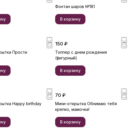
Фонтан шаров №181
ину
В корзину
150 ₽
рытка Прости
Топпер с днем рождения
(фигурный)
ину
В корзину
70 ₽
ытка Happy birthday
Мини-открытка Обнимаю тебя
крепко, мамочка!
ину
В корзину