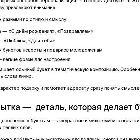
улярных способов персонализации —
топперы для букета
. Эт
зу привлекают внимание.
 разными по стилю и смыслу:
е — «С днём рождения», «Поздравляем»
— «Люблю», «Для тебя»
я букетов невесты и подарков молодожёнам
 легкие фразы для настроения
ащает обычный букет в тематическую композицию. Особенно 
ь слова лично.
арактер подарку и помогает адресату сразу понять смысл в
ытка — деталь, которая делает 
дополнение к букетам — аккуратные и милые
мини-открытки
 тёплых слов.
ожно добавить мини-карточку для подписи. Иногда она вклю