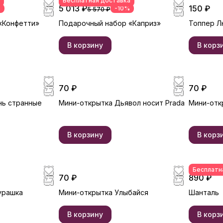
Бесплатная доставка
5 013 ₽
150 ₽
%
-10%
5 570 ₽
«Конфетти»
Подарочный набор «Каприз»
Топпер Л
В корзину
В корз
70 ₽
70 ₽
нь странные
Мини-открытка Дьявол носит Prada
Мини-отк
В корзину
В корз
Бесплатн
70 ₽
890 ₽
урашка
Мини-открытка Улыбайся
Шанталь
В корзину
В корз