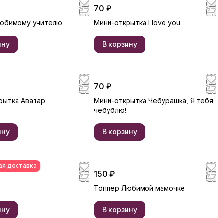
70 ₽
юбимому учителю
Мини-открытка I love you
ину
В корзину
70 ₽
рытка Аватар
Мини-открытка Чебурашка, Я тебя
чебублю!
ину
В корзину
ая доставка
150 ₽
Топпер Любимой мамочке
ину
В корзину