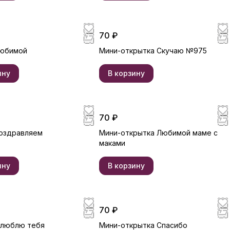
70 ₽
Любимой
Мини-открытка Скучаю №975
ину
В корзину
70 ₽
оздравляем
Мини-открытка Любимой маме с
маками
ину
В корзину
70 ₽
 люблю тебя
Мини-открытка Спасибо