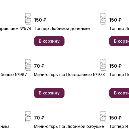
150 ₽
150 ₽
дравляем №974
Топпер Любимой доченьке
Топпер 
В корзину
В корз
70 ₽
150 ₽
любовью №987
Мини-открытка Поздравляю №973
Топпер П
В корзину
В корз
70 ₽
150 ₽
бника
Мини-открытка Любимой бабушке
Топпер Я