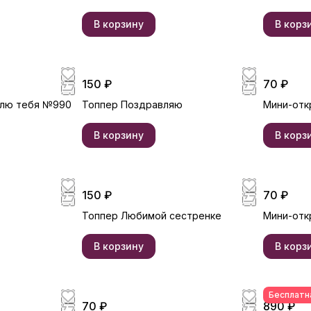
В корзину
В корз
150 ₽
70 ₽
блю тебя №990
Топпер Поздравляю
Мини-отк
В корзину
В корз
150 ₽
70 ₽
Топпер Любимой сестренке
Мини-отк
В корзину
В корз
Бесплатн
70 ₽
890 ₽