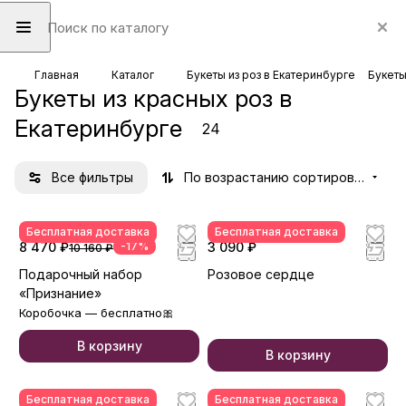
Главная
Каталог
Букеты из роз в Екатеринбурге
Букеты
Букеты из красных роз в
Екатеринбурге
24
Все фильтры
По возрастанию сортировки
Бесплатная доставка
Бесплатная доставка
8 470 ₽
-17%
3 090 ₽
10 160 ₽
Подарочный набор
Розовое сердце
«Признание»
Коробочка — бесплатно🎀
В корзину
В корзину
Бесплатная доставка
Бесплатная доставка