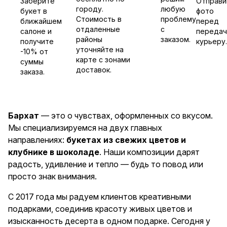
Заберите
Отправи
городу.
любую
букет в
фото
Стоимость в
проблему
ближайшем
перед
отдаленные
с
салоне и
передач
районы
заказом.
получите
курьеру.
уточняйте на
-10% от
карте с зонами
суммы
доставок.
заказа.
Бархат
— это о чувствах, оформленных со вкусом.
Мы специализируемся на двух главных
направлениях:
букетах из свежих цветов и
клубнике в шоколаде
. Наши композиции дарят
радость, удивление и тепло — будь то повод или
просто знак внимания.
С 2017 года мы радуем клиентов креативными
подарками, соединив красоту живых цветов и
изысканность десерта в одном подарке. Сегодня у