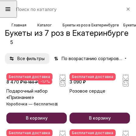
Главная
Каталог
Букеты из роз в Екатеринбурге
Букеты
Букеты из 7 роз в Екатеринбурге
5
Все фильтры
По возрастанию сортировки
Бесплатная доставка
Бесплатная доставка
8 470 ₽
-17%
3 090 ₽
10 160 ₽
Подарочный набор
Розовое сердце
«Признание»
Коробочка — бесплатно🎀
В корзину
В корзину
Бесплатная доставка
Бесплатная доставка