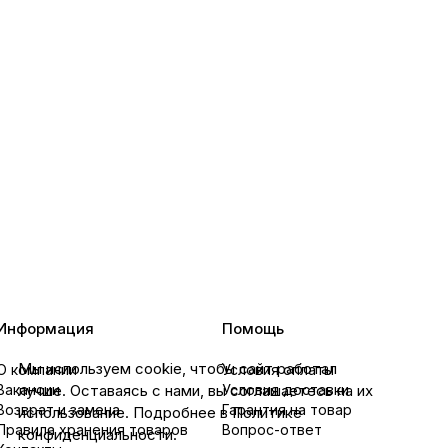
Информация
Помощь
Мы используем cookie, чтобы сайт работал
О компании
Условия оплаты
Вакансии
лучше. Оставаясь с нами, вы соглашаетесь на их
Условия доставки
Возврат и замена
Гарантия на товар
использование. Подробнее в Политике
Правила хранения товаров
Вопрос-ответ
конфиденциальности.