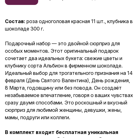
Альбион в фирменном
шоколаде. Идеальный выбор
для трогательного признания
на 14 февраля (День Святого
Состав:
роза одноголовая красная 11 шт., клубника в
Валентина), День рождения, 8
шоколаде 300 г.
Марта, годовщину или без
повода. Он создаёт
незабываемое впечатление,
Подарочный набор — это двойной сюрприз для
говоря о ваших чувствах сразу
особых моментов. Этот оригинальный подарок
двумя способами. Это
роскошный и вкусный сюрприз
сочетает два идеальных букета: свежие цветы и
для любимой женщины,
клубнику сорта Альбион в фирменном шоколаде.
девушки, жены, мамы, подруги
Идеальный выбор для трогательного признания на 14
или коллеги. В комплект
входит бесплатная уникальная
февраля (День Святого Валентина), День рождения,
открытка на плотной бумаге с
8 Марта, годовщину или без повода. Он создаёт
милой иллюстрацией, на
незабываемое впечатление, говоря о ваших чувствах
обороте которой можно
оставить свои слова. Свежий
сразу двумя способами. Это роскошный и вкусный
букет и сочные ягоды клубники
сюрприз для любимой женщины, девушки, жены,
в шоколаде — для ваших
мамы, подруги или коллеги.
самых важных людей.
В комплект входит бесплатная уникальная