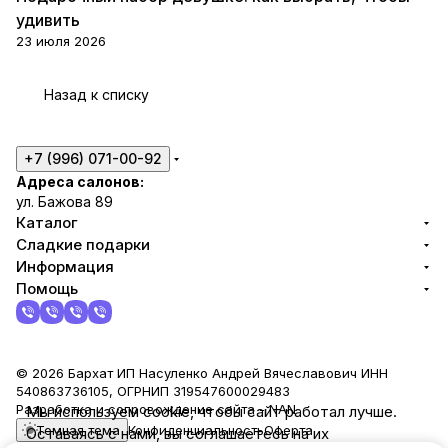
удивить
23 июля 2026
Назад к списку
+7 (996) 071-00-92
Адреса салонов:
ул. Бажова 89
Каталог
Сладкие подарки
Информация
Помощь
© 2026 Бархат ИП Насуленко Андрей Вячеславович ИНН
540863736105, ОГРНИП 319547600029483
Разработка и сопровождение сайта -
NAN
Мы используем cookie, чтобы сайт работал лучше.
Темная тема
Конфиденциальность
Оферта
Оставаясь с нами, вы соглашаетесь на их