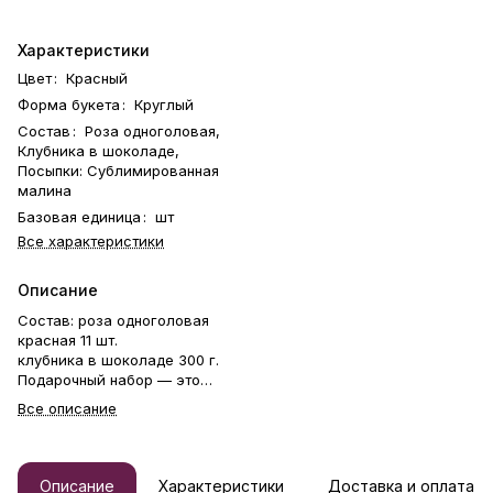
Характеристики
Цвет
:
Красный
Форма букета
:
Круглый
Состав
:
Роза одноголовая,
Клубника в шоколаде,
Посыпки: Сублимированная
малина
Базовая единица
:
шт
Все характеристики
Описание
Состав: роза одноголовая
красная 11 шт.
клубника в шоколаде 300 г.
Подарочный набор — это
двойной сюрприз для особых
Все описание
моментов. Этот оригинальный
подарок сочетает два
идеальных букета: свежие
цветы и клубнику сорта
Описание
Характеристики
Доставка и оплата